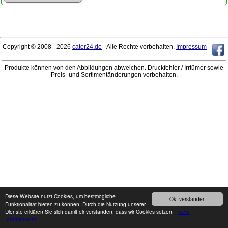
Copyright © 2008 - 2026
cater24.de
- Alle Rechte vorbehalten.
Impressum
Produkte können von den Abbildungen abweichen. Druckfehler / Irrtümer sowie
Preis- und Sortimentänderungen vorbehalten.
Diese Website nutzt Cookies, um bestmögliche
Ok, verstanden
Funktionalität bieten zu können. Durch die Nutzung unserer
Dienste erklären Sie sich damit einverstanden, dass wir Cookies setzen.
mehr
Informationen