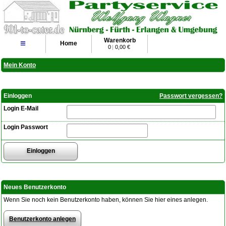
Warenkorb
≡
Home
0
|
0,00 €
Mein Konto
Einloggen
Passwort vergessen?
Login E-Mail
Login Passwort
Neues Benutzerkonto
Wenn Sie noch kein Benutzerkonto haben, können Sie hier eines anlegen.
Benutzerkonto anlegen