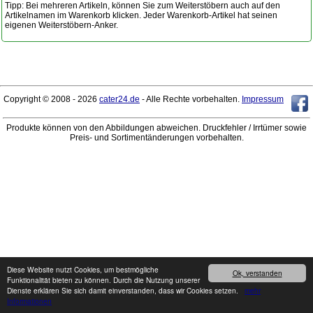
Tipp: Bei mehreren Artikeln, können Sie zum Weiterstöbern auch auf den
Artikelnamen im Warenkorb klicken. Jeder Warenkorb-Artikel hat seinen
eigenen Weiterstöbern-Anker.
Copyright © 2008 - 2026
cater24.de
- Alle Rechte vorbehalten.
Impressum
Produkte können von den Abbildungen abweichen. Druckfehler / Irrtümer sowie
Preis- und Sortimentänderungen vorbehalten.
Diese Website nutzt Cookies, um bestmögliche
Ok, verstanden
Funktionalität bieten zu können. Durch die Nutzung unserer
Dienste erklären Sie sich damit einverstanden, dass wir Cookies setzen.
mehr
Informationen