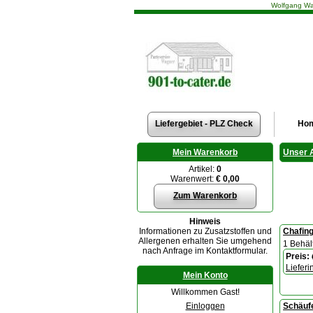
Wolfgang Wag
Liefergebiet - PLZ Check
Ho
Mein Warenkorb
Unser 
Artikel:
0
Warenwert:
€ 0,00
Zum Warenkorb
Hinweis
Informationen zu Zusatzstoffen und
Chafing
Allergenen erhalten Sie umgehend
1 Behält
nach Anfrage im Kontaktformular.
Preis:
Lieferi
Mein Konto
Willkommen Gast!
Einloggen
Schäuf