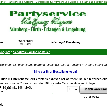
ner - Partyservice & Catering - Lieferservice für Nürnberg und Umland - einfach und bequem onl
Warenkorb
me
Lieferung & Bezahlung
0
|
0,00 €
Angebot
:
Schäufele - online bestellen
›
Bestellen Sie einfach und bequem online, wir bring`s ... in die Firma oder nach Ha
*Bitte vor Ihrer Bestellung lesen!
 Dish mit Brennpaste - wir empfehlen diesen bei warmen Speisen mitzubestell
er reicht für ca. 25 Portionen oder 10 komplette Gerichte - Mietzeit 2 Tage
€ 10,00
inkl. 19% MwSt.
nfo
Art.-Nr. 0942
ele