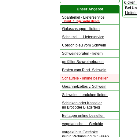
klicken
Bei Un
Unser Angebot
Lieferi
Spanferkel - Lieferservice
mind. 5 Tage vorbestellen
Gulaschsuppe - liefern
Schnitzel .... Lieferservice
Cordon bleu vom Schwein
Schweinebraten - liefern
gefüllter Schweinebraten
Braten vom.Rind+Schwein
Schäufele - online bestellen
Geschnetzeltes v. Schwein
Schweine Lendchen liefern
Schinken oder Kasseler
im Brot oder Blätterteig
Beilagen online bestellen
vegetarische .... Gerichte
vorgekühlte Getränke
nur in Verbindung mit Essen