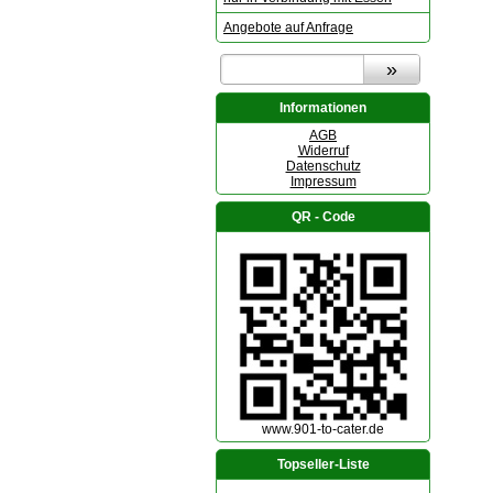
Angebote auf Anfrage
Informationen
AGB
Widerruf
Datenschutz
Impressum
QR - Code
www.901-to-cater.de
Topseller-Liste