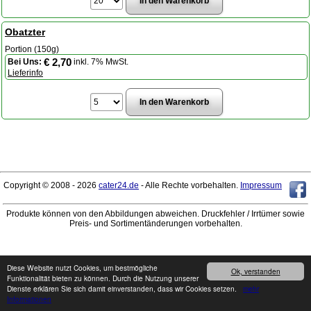
Obatzter
Portion (150g)
€ 2,70
Bei Uns:
inkl. 7% MwSt.
Lieferinfo
Copyright © 2008 - 2026
cater24.de
- Alle Rechte vorbehalten.
Impressum
Produkte können von den Abbildungen abweichen. Druckfehler / Irrtümer sowie
Preis- und Sortimentänderungen vorbehalten.
Diese Website nutzt Cookies, um bestmögliche
Ok, verstanden
Funktionalität bieten zu können. Durch die Nutzung unserer
Dienste erklären Sie sich damit einverstanden, dass wir Cookies setzen.
mehr
Informationen