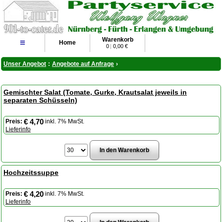
Warenkorb
≡
Home
0
|
0,00 €
Unser Angebot
:
Angebote auf Anfrage
›
Gemischter Salat (Tomate, Gurke, Krautsalat jeweils in
separaten Schüsseln)
€ 4,70
Preis:
inkl. 7% MwSt.
Lieferinfo
Hochzeitssuppe
€ 4,20
Preis:
inkl. 7% MwSt.
Lieferinfo