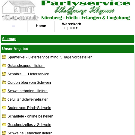
Warenkorb
≡
Home
0
|
0,00 €
Sitemap
Unser Angebot
Spanferkel - Lieferservice mind. 5 Tage vorbestellen
Gulaschsuppe - liefern
Schnitzel .... Lieferservice
Cordon bleu vom Schwein
Schweinebraten - liefern
gefüllter Schweinebraten
Braten vom.Rind+Schwein
Schäufele - online bestellen
Geschnetzeltes v. Schwein
Schweine Lendchen liefern