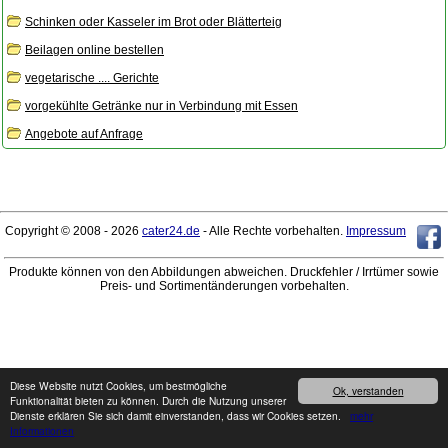
Schinken oder Kasseler im Brot oder Blätterteig
Beilagen online bestellen
vegetarische .... Gerichte
vorgekühlte Getränke nur in Verbindung mit Essen
Angebote auf Anfrage
Copyright © 2008 - 2026
cater24.de
- Alle Rechte vorbehalten.
Impressum
Produkte können von den Abbildungen abweichen. Druckfehler / Irrtümer sowie
Preis- und Sortimentänderungen vorbehalten.
Diese Website nutzt Cookies, um bestmögliche
Ok, verstanden
Funktionalität bieten zu können. Durch die Nutzung unserer
Dienste erklären Sie sich damit einverstanden, dass wir Cookies setzen.
mehr
Informationen