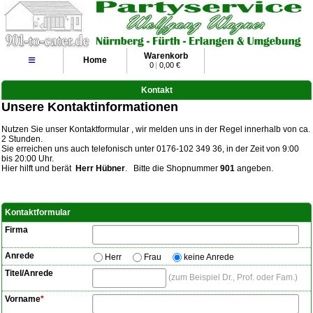
Warenkorb
≡
Home
0
|
0,00 €
Kontakt
Unsere Kontaktinformationen
Nutzen Sie unser Kontaktformular , wir melden uns in der Regel innerhalb von ca.
2 Stunden.
Sie erreichen uns auch telefonisch unter 0176-102 349 36, in der Zeit von 9:00
bis 20:00 Uhr.
Hier hilft und berät
Herr Hübner
. Bitte die Shopnummer
901
angeben.
Kontaktformular
Firma
Anrede
Herr
Frau
keine Anrede
Titel/Anrede
zum Beispiel Dr., Prof. oder Fam.
Vorname
*