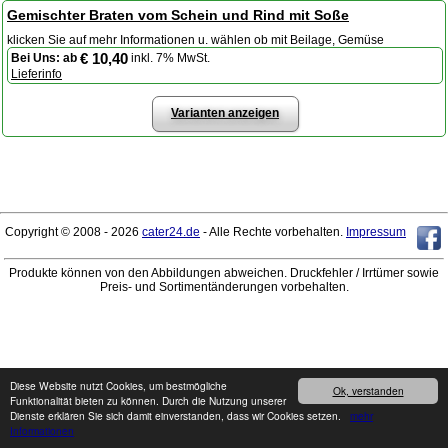
Gemischter Braten vom Schein und Rind mit Soße
klicken Sie auf mehr Informationen u. wählen ob mit Beilage, Gemüse
€ 10,40
Bei Uns:
ab
inkl. 7% MwSt.
Lieferinfo
Varianten anzeigen
Copyright © 2008 - 2026
cater24.de
- Alle Rechte vorbehalten.
Impressum
Produkte können von den Abbildungen abweichen. Druckfehler / Irrtümer sowie
Preis- und Sortimentänderungen vorbehalten.
Diese Website nutzt Cookies, um bestmögliche
Ok, verstanden
Funktionalität bieten zu können. Durch die Nutzung unserer
Dienste erklären Sie sich damit einverstanden, dass wir Cookies setzen.
mehr
Informationen