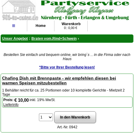
Warenkorb
≡
Home
0
|
0,00 €
Unser Angebot
:
Braten vom.Rind+Schwein
›
Bestellen Sie einfach und bequem online, wir bring`s ... in die Firma oder nach
Haus
*Bitte vor Ihrer Bestellung lesen!
Chafing Dish mit Brennpaste - wir empfehlen diesen bei
warmen Speisen mitzubestellen
1 Behälter reicht für ca. 25 Portionen oder 10 komplette Gerichte - Mietzeit 2
Tage
€ 10,00
Preis:
inkl. 19% MwSt.
Lieferinfo
Art.-Nr. 0942