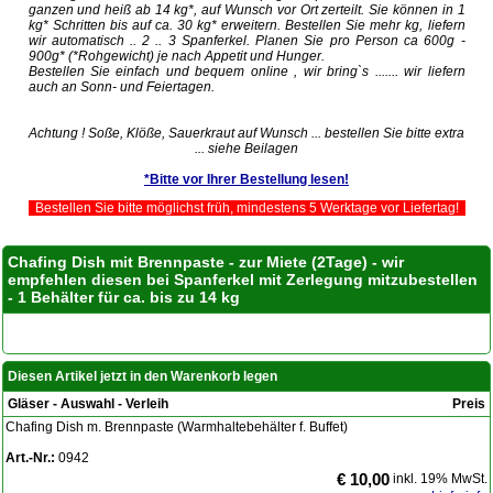
ganzen und heiß ab 14 kg*, auf Wunsch vor Ort zerteilt. Sie können in 1
kg* Schritten bis auf ca. 30 kg* erweitern. Bestellen Sie mehr kg, liefern
wir automatisch .. 2 .. 3 Spanferkel. Planen Sie pro Person ca 600g -
900g* (*Rohgewicht) je nach Appetit und Hunger.
Bestellen Sie einfach und bequem online , wir bring`s ....... wir liefern
auch an Sonn- und Feiertagen.
Achtung ! Soße, Klöße, Sauerkraut auf Wunsch ... bestellen Sie bitte extra
... siehe Beilagen
*Bitte vor Ihrer Bestellung lesen!
Bestellen Sie bitte möglichst früh, mindestens 5 Werktage vor Liefertag!
Chafing Dish mit Brennpaste - zur Miete (2Tage) - wir
empfehlen diesen bei Spanferkel mit Zerlegung mitzubestellen
- 1 Behälter für ca. bis zu 14 kg
Diesen Artikel jetzt in den Warenkorb legen
Gläser - Auswahl - Verleih
Preis
Chafing Dish m. Brennpaste (Warmhaltebehälter f. Buffet)
Art.-Nr.:
0942
€ 10,00
inkl. 19% MwSt.