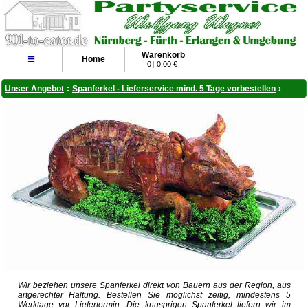
Warenkorb
≡
Home
0
|
0,00 €
Unser Angebot
:
Spanferkel - Lieferservice mind. 5 Tage vorbestellen
›
Wir beziehen unsere Spanferkel direkt von Bauern aus der Region, aus
artgerechter Haltung. Bestellen Sie möglichst zeitig, mindestens 5
Werktage vor Liefertermin. Die knusprigen Spanferkel liefern wir im